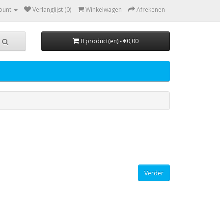
ount
Verlanglijst (0)
Winkelwagen
Afrekenen
0 product(en) - €0,00
Verder