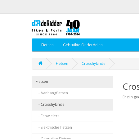
Fietsen
Gebruikte Onderdelen
Fietsen
Crosshybride
Fietsen
Cro
- Aanhangfietsen
Er zijn g
- Crosshybride
- Eenwielers
- Elektrische fietsen
- Gebruikte Fietsen